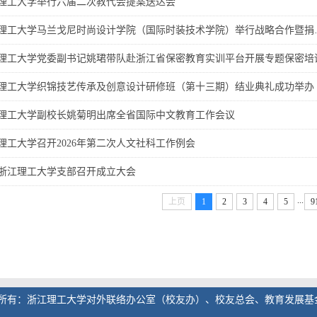
理工大学举行六届二次教代会提案送达会
理工大学马兰戈尼时尚设计学院（国际时装技术学院）举行战略合作暨捐
理工大学党委副书记姚珺带队赴浙江省保密教育实训平台开展专题保密培
理工大学织锦技艺传承及创意设计研修班（第十三期）结业典礼成功举办
理工大学副校长姚菊明出席全省国际中文教育工作会议
理工大学召开2026年第二次人文社科工作例会
浙江理工大学支部召开成立大会
...
上页
1
2
3
4
5
9
所有：浙江理工大学对外联络办公室（校友办）、校友总会、教育发展