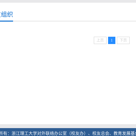
友组织
上页
1
下页
所有：浙江理工大学对外联络办公室（校友办）、校友总会、教育发展