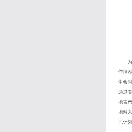
作培
生会
通过专
地表
地融
己计