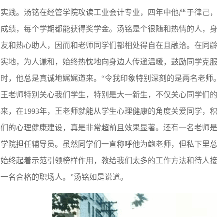
诸实践。汤铭在经管学院攻读工业会计专业，四年中他严于律己
的成绩，每个学期都能获得奖学金。汤铭是个很随和热情的人，
朋友和热心助人，因而和老师同学们都相处得自在且融洽。在同
踏实地，为人谦和，始终热忱地向身边人传递温暖，鼓励同学克
门时，他总是真诚地娓娓道来。“令我印象特别深刻的是两名老师
，王老师特别关心我们学生，特别是大一新生，不仅关心同学们
起来，在
1993
年，王老师就能从学生心理健康的角度关爱同学，
学们的心理健康建设，真是非常超前且效果显著。还有一名老师
学院担任辅导员。虽然同学们一直称呼他为鲍老师，但私下里总是
，始终起着示范引领榜样作用，教给我们太多的工作方法和待人
一名合格的职场人。”汤铭如是说道。