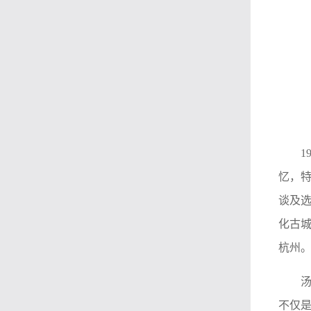
1
忆，
谈及
化古
杭州
不仅