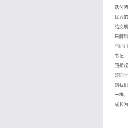
话付
优异
结交
是脚
与同
书记
回想
好同
到我们
一样
成长为